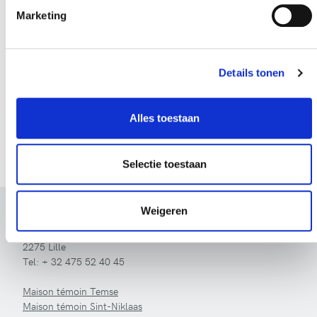
Marketing
Soumettre
Details tonen
Lorsque vous remplissez ce formulaire, nous utilisons vos
données uniquement pour répondre à votre question ou à
Alles toestaan
votre commentaire. Consultez notre
politique de
confidentialité complète
.
Selectie toestaan
Weigeren
LivingWood
Achterstenhoek 42
2275 Lille
Tel:
+ 32 475 52 40 45
Maison témoin Temse
Maison témoin Sint-Niklaas