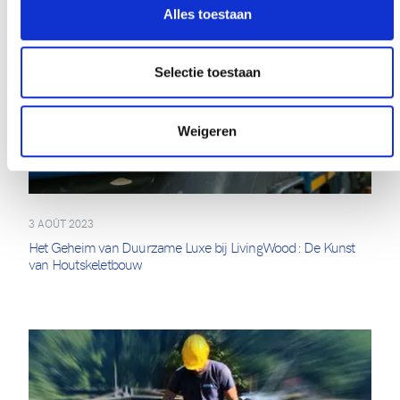
Alles toestaan
Selectie toestaan
Weigeren
3 AOÛT 2023
Het Geheim van Duurzame Luxe bij LivingWood: De Kunst
van Houtskeletbouw