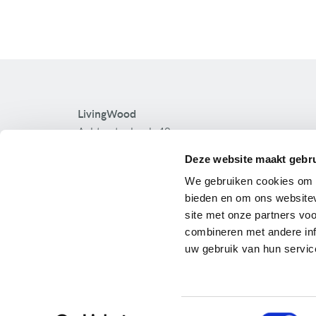
LivingWood
Achterstenhoek 42
2275 Lille
Deze website maakt gebru
Tel:
+ 32 475 52 40 45
We gebruiken cookies om c
Maison témoin Temse
bieden en om ons websitev
Maison témoin Sint-Niklaas
site met onze partners vo
Maison témoin Keerbergen
combineren met andere inf
Maison témoin Turnhout
uw gebruik van hun servic
Toestemmingsselectie