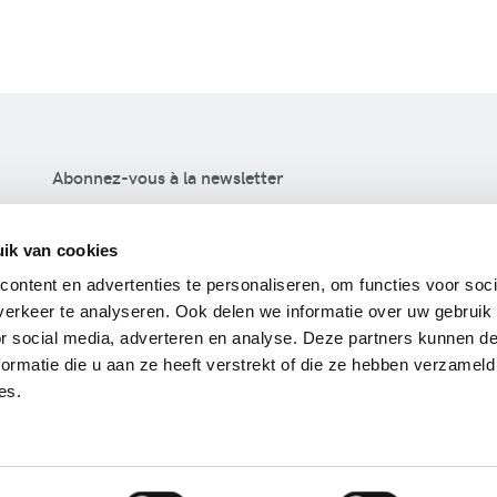
Abonnez-vous à la newsletter
S'inscrire
ik van cookies
ontent en advertenties te personaliseren, om functies voor soci
Votre vie privée est importante pour nous. Nous utilisons
erkeer te analyseren. Ook delen we informatie over uw gebruik
votre adresse e-mail uniquement pour envoyer nos
or social media, adverteren en analyse. Deze partners kunnen 
newsletters. Vous pouvez vous désabonner à tout
ormatie die u aan ze heeft verstrekt of die ze hebben verzameld
moment. Nous voir complètement
politique de
es.
confidentialité
.