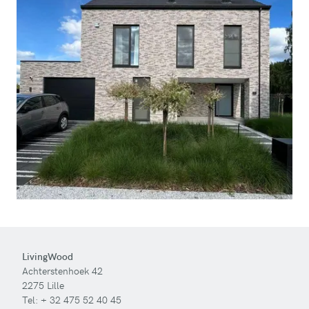
LivingWood
Achterstenhoek 42
2275 Lille
Tel:
+ 32 475 52 40 45