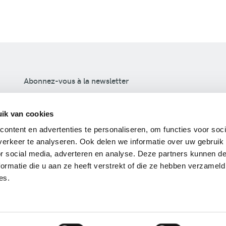
Abonnez-vous à la newsletter
S'inscrire
ik van cookies
ontent en advertenties te personaliseren, om functies voor soci
Votre vie privée est importante pour nous. Nous utilisons
erkeer te analyseren. Ook delen we informatie over uw gebruik
votre adresse e-mail uniquement pour envoyer nos
or social media, adverteren en analyse. Deze partners kunnen 
newsletters. Vous pouvez vous désabonner à tout
ormatie die u aan ze heeft verstrekt of die ze hebben verzameld
moment. Nous voir complètement
politique de
es.
confidentialité
.