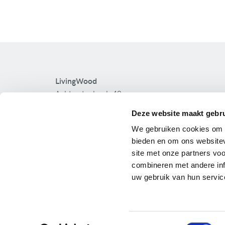
LivingWood
Achterstenhoek 42
2275 Lille
Deze website maakt gebru
Tel:
+ 32 475 52 40 45
We gebruiken cookies om c
Maison témoin Temse
bieden en om ons websitev
Maison témoin Sint-Niklaas
site met onze partners vo
Maison témoin Keerbergen
combineren met andere inf
Maison témoin Turnhout
uw gebruik van hun servic
Toestemmingsselectie