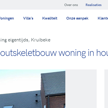
Over ons
Realisaties
oningen
Villa’s
Kwaliteit
Onze aanpak
Klant
ing eigentijds, Kruibeke
houtskeletbouw woning in hou