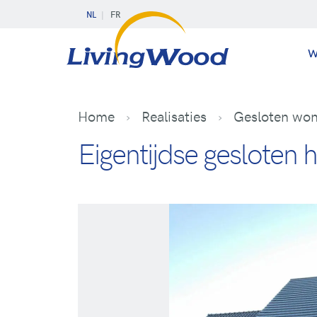
NL
FR
W
Home
Realisaties
Gesloten won
Eigentijdse gesloten 