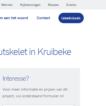
Werven
Kijkwoningen
Nieuws
Events
en aan het woord
Contact
Ideeënboek
tskelet in Kruibeke
Interesse?
Voor meer informatie en prijzen van dit
project, vul onderstaand formulier in!