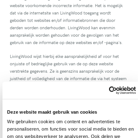
website voorkomende incorrecte informatie. Het is mogelijk
dat via de internetsite van LivingWood toegang wordt
geboden tot websites en/of informatiebronnen die door
derden worden onderhouden. LivingWood kan evenmin
aansprakelijk worden gehouden voor de gevolgen van het
gebruik van de informatie op deze websites en/of -pagina's.
LivingWood wijst hierbij elke aansprakelijkheid af voor het
onjuiste of bedrieglijke gebruik van de op deze website
verstrekte gegevens. Ze is geenszins aansprakelijk voor de
juistheid of volledigheid van de informatie die via het systeem
werd gevonden of uitgewisseld. Alle vermelde prijzen zijn
onder voorbehoud van drukfouten.
Ze waarborgt niet dat de informatie vrij is van virussen. De
Deze website maakt gebruik van cookies
website wordt gebruikt op eigen risico.
We gebruiken cookies om content en advertenties te
Het opnemen van links naar één of meerdere andere websites,
personaliseren, om functies voor social media te bieden en
met inbegrip van links vervat in die websites wijst niet
om ons websiteverkeer te analyseren. Ook delen we