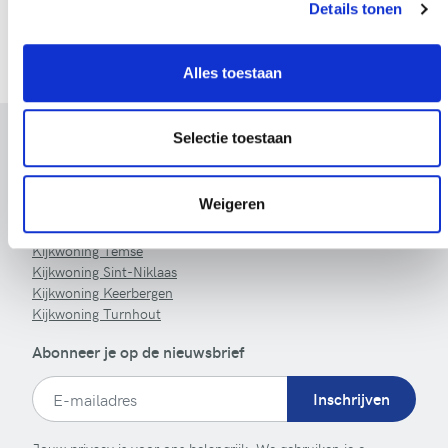
Details tonen
beschadigd worden door een virus dat werd doorgegeven of
geactiveerd via het systeem of de toegang tot het systeem.
Alles toestaan
Selectie toestaan
LivingWood
Achterstenhoek 42
2275 Lille
Weigeren
Tel:
+ 32 475 52 40 45
Kijkwoning Temse
Kijkwoning Sint-Niklaas
Kijkwoning Keerbergen
Kijkwoning Turnhout
Abonneer je op de nieuwsbrief
Inschrijven