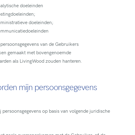
alytische doeleinden
stingdoeleinden;
ministratieve doeleinden;
communicatiedoeleinden
 persoonsgegevens van de Gebruikers
raken gemaakt met bovengenoemde
arden als LivingWood zouden hanteren.
worden mijn persoonsgegevens
persoonsgegevens op basis van volgende juridische
mst zoals overeengekomen met de Gebruiker, of de