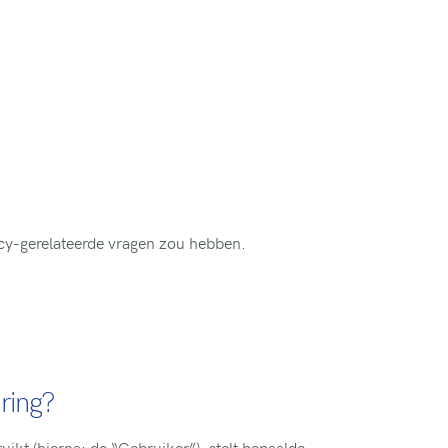
acy-gerelateerde vragen zou hebben.
ring?
ikt (hierna: de “Gebruiker”), stelt bepaalde