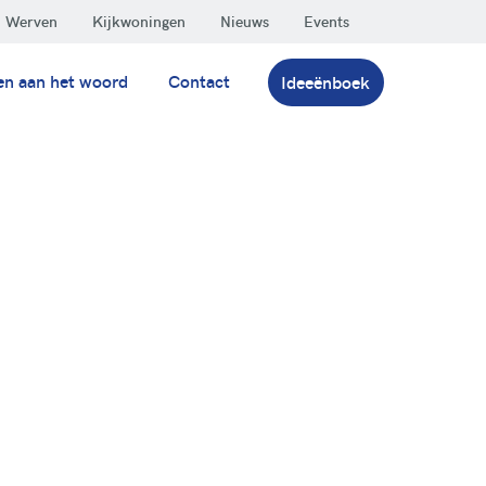
Werven
Kijkwoningen
Nieuws
Events
en aan het woord
Contact
Ideeënboek