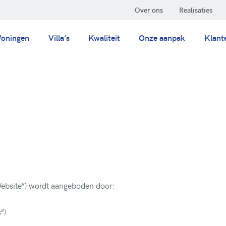
Over ons
Realisaties
oningen
Villa’s
Kwaliteit
Onze aanpak
Klant
“Website”) wordt aangeboden door:
”)