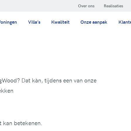
Over ons
Realisaties
oningen
Villa’s
Kwaliteit
Onze aanpak
Klant
gWood? Dat kàn, tijdens een van onze
dekken
t kan betekenen.