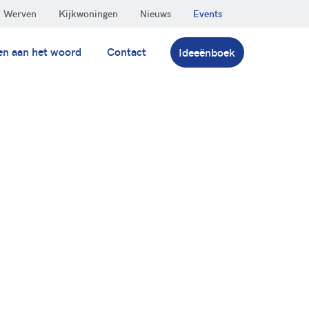
Werven
Kijkwoningen
Nieuws
Events
en aan het woord
Contact
Ideeënboek