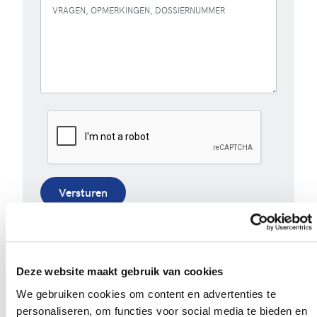
VRAGEN, OPMERKINGEN, DOSSIERNUMMER
Versturen
Bij het invullen van dit formulier gebruiken we je
gegevens enkel om gevolg te geven aan je vraag of
opmerking. Bekijk ons volledig
privacybeleid
.
Deze website maakt gebruik van cookies
We gebruiken cookies om content en advertenties te
personaliseren, om functies voor social media te bieden en