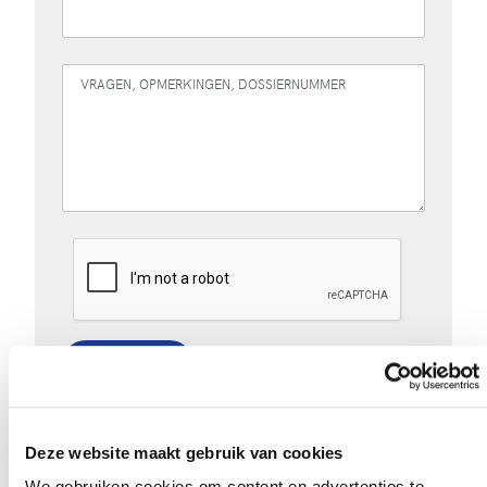
VRAGEN, OPMERKINGEN, DOSSIERNUMMER
Versturen
Bij het invullen van dit formulier gebruiken we je
gegevens enkel om gevolg te geven aan je vraag of
Deze website maakt gebruik van cookies
opmerking. Bekijk ons volledig
privacybeleid
.
We gebruiken cookies om content en advertenties te