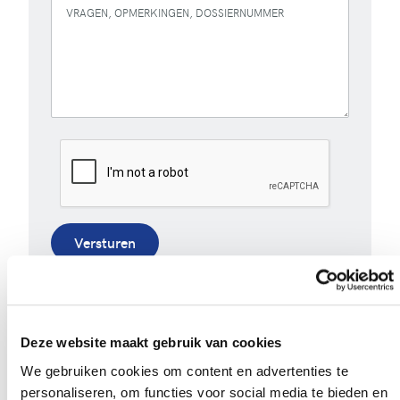
VRAGEN, OPMERKINGEN, DOSSIERNUMMER
Versturen
Bij het invullen van dit formulier gebruiken we je
gegevens enkel om gevolg te geven aan je vraag of
opmerking. Bekijk ons volledig
privacybeleid
.
Deze website maakt gebruik van cookies
We gebruiken cookies om content en advertenties te
personaliseren, om functies voor social media te bieden en