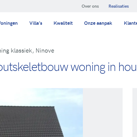
Over ons
Realisaties
oningen
Villa’s
Kwaliteit
Onze aanpak
Klant
ing klassiek, Ninove
outskeletbouw woning in hout