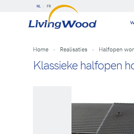
NL
FR
W
Home
Realisaties
Halfopen won
Klassieke halfopen h