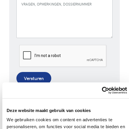
VRAGEN, OPMERKINGEN, DOSSIERNUMMER
Versturen
Bij het invullen van dit formulier gebruiken we je
gegevens enkel om gevolg te geven aan je vraag of
opmerking. Bekijk ons volledig
privacybeleid
.
Deze website maakt gebruik van cookies
We gebruiken cookies om content en advertenties te
personaliseren, om functies voor social media te bieden en