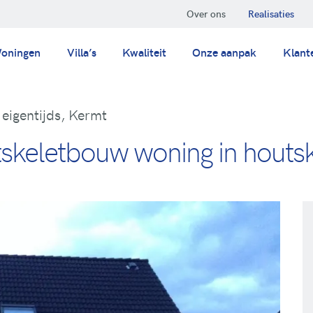
Over ons
Realisaties
oningen
Villa’s
Kwaliteit
Onze aanpak
Klant
eigentijds, Kermt
tskeletbouw woning in houtsk