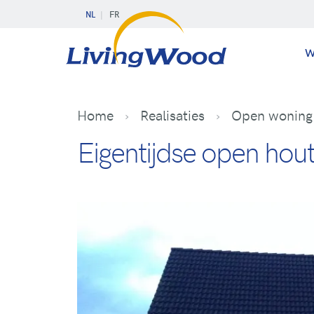
NL
FR
W
Home
Realisaties
Open woning 
Eigentijdse open hou