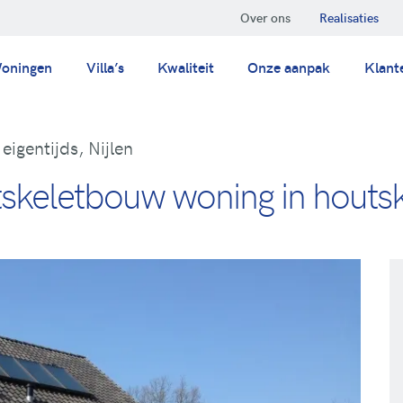
Over ons
Realisaties
oningen
Villa’s
Kwaliteit
Onze aanpak
Klant
igentijds, Nijlen
skeletbouw woning in houtske