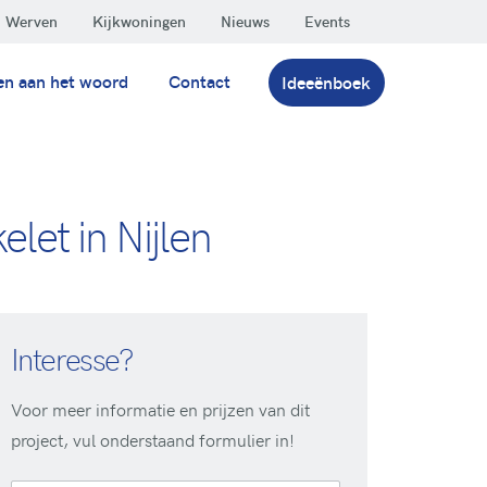
Werven
Kijkwoningen
Nieuws
Events
en aan het woord
Contact
Ideeënboek
let in Nijlen
Interesse?
Voor meer informatie en prijzen van dit
project, vul onderstaand formulier in!