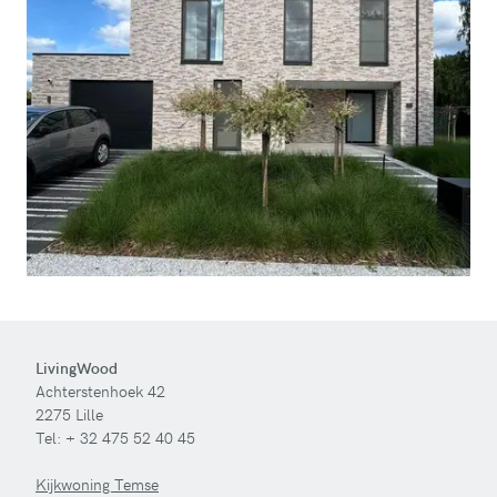
LivingWood
Achterstenhoek 42
2275 Lille
Tel:
+ 32 475 52 40 45
Kijkwoning Temse