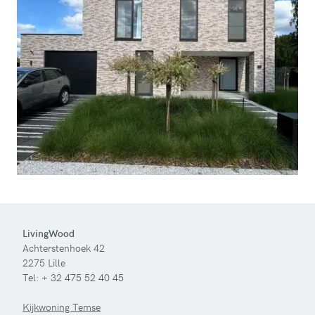
LivingWood
Achterstenhoek 42
2275 Lille
Tel:
+ 32 475 52 40 45
Kijkwoning Temse