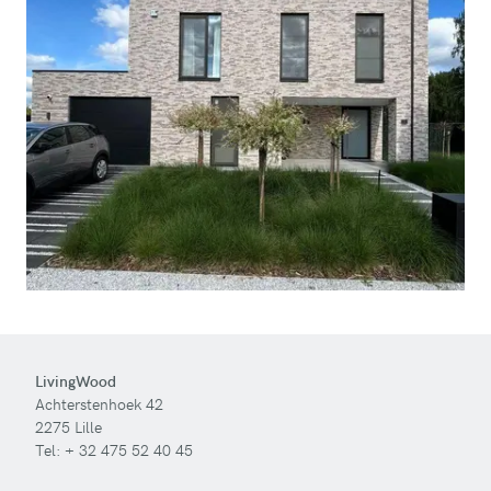
LivingWood
Achterstenhoek 42
2275 Lille
Tel:
+ 32 475 52 40 45