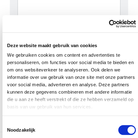
Deze website maakt gebruik van cookies
We gebruiken cookies om content en advertenties te
personaliseren, om functies voor social media te bieden en
om ons websiteverkeer te analyseren. Ook delen we
Versturen
informatie over uw gebruik van onze site met onze partners
voor social media, adverteren en analyse. Deze partners
Bij het invullen van dit formulier gebruiken we je
kunnen deze gegevens combineren met andere informatie
gegevens enkel om gevolg te geven aan je vraag of
die u aan ze heeft verstrekt of die ze hebben verzameld op
opmerking. Bekijk ons volledig
privacybeleid
.
basis van uw gebruik van hun services.
Toestemmingsselectie
Noodzakelijk