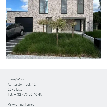
LivingWood
Achterstenhoek 42
2275 Lille
Tel:
+ 32 475 52 40 45
Kijkwoning Temse