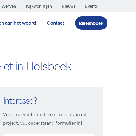
Werven
Kijkwoningen
Nieuws
Events
en aan het woord
Contact
Ideeënboek
et in Holsbeek
Interesse?
Voor meer informatie en prijzen van dit
project, vul onderstaand formulier in!