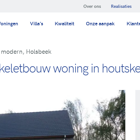
Over ons
Realisaties
oningen
Villa’s
Kwaliteit
Onze aanpak
Klant
 modern, Holsbeek
eletbouw woning in houtskel