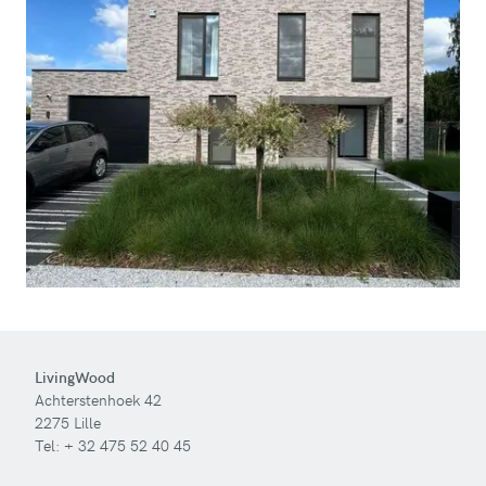
LivingWood
Achterstenhoek 42
2275 Lille
Tel:
+ 32 475 52 40 45