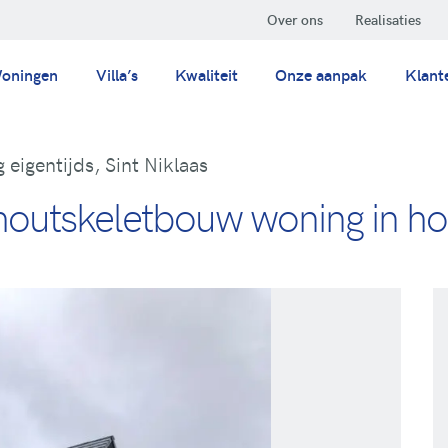
Over ons
Realisaties
oningen
Villa’s
Kwaliteit
Onze aanpak
Klant
eigentijds, Sint Niklaas
 houtskeletbouw woning in ho