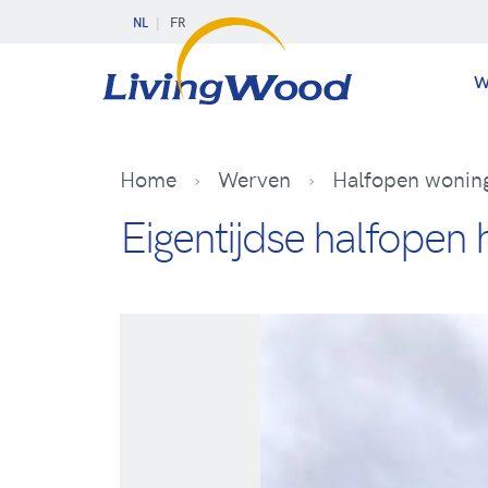
NL
FR
W
Home
Werven
Halfopen woning 
Eigentijdse halfopen