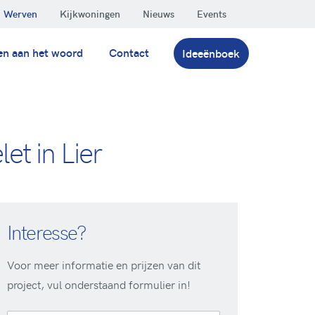
Werven
Kijkwoningen
Nieuws
Events
en aan het woord
Contact
Ideeënboek
t in Lier
Interesse?
Voor meer informatie en prijzen van dit
project, vul onderstaand formulier in!