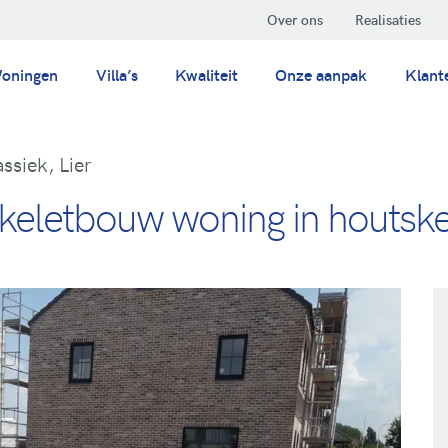
Over ons
Realisaties
oningen
Villa’s
Kwaliteit
Onze aanpak
Klant
ssiek, Lier
eletbouw woning in houtskele