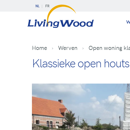
NL
FR
W
Home
Werven
Open woning kla
Klassieke open houtsk