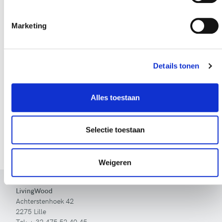
Marketing
Klanten
getuigen
Details tonen
Zij vertellen waarom zij hebben gekozen voor
LivingWood.
Alles toestaan
Klanten aan het woord
Selectie toestaan
Weigeren
LivingWood
Achterstenhoek 42
2275 Lille
Tel:
+ 32 475 52 40 45