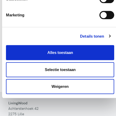
Marketing
Details tonen
Versturen
Alles toestaan
Bij het invullen van dit formulier gebruiken we je gegevens
Selectie toestaan
enkel om gevolg te geven aan je vraag of opmerking. Bekijk
ons volledig
privacybeleid
.
Weigeren
LivingWood
Achterstenhoek 42
2275 Lille