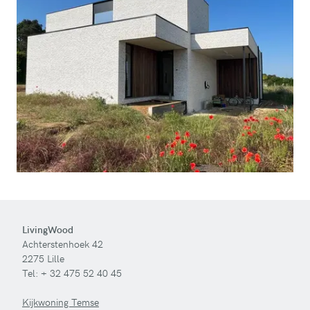
LivingWood
Achterstenhoek 42
2275 Lille
Tel:
+ 32 475 52 40 45
Kijkwoning Temse