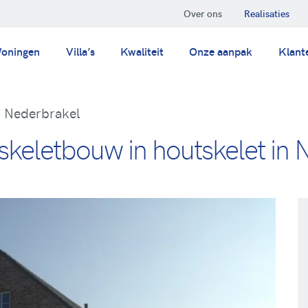
Over ons
Realisaties
oningen
Villa’s
Kwaliteit
Onze aanpak
Klant
k, Nederbrakel
utskeletbouw in houtskelet in