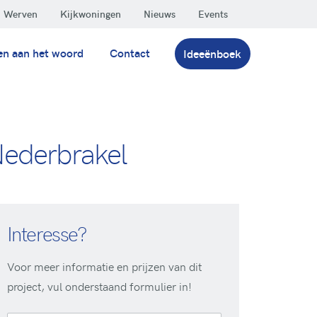
Werven
Kijkwoningen
Nieuws
Events
en aan het woord
Contact
Ideeënboek
 Nederbrakel
Interesse?
Voor meer informatie en prijzen van dit
project, vul onderstaand formulier in!