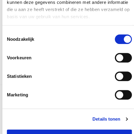
kunnen deze gegevens combineren met andere informatie
die u aan ze heeft verstrekt of die ze hebben verzameld op
basis van uw gebruik van hun services.
Versturen
Toestemmingsselectie
Noodzakelijk
Bij het invullen van dit formulier gebruiken we je
gegevens enkel om gevolg te geven aan je vraag of
opmerking. Bekijk ons volledig
privacybeleid
.
Voorkeuren
Statistieken
Marketing
Meer realisaties
Details tonen