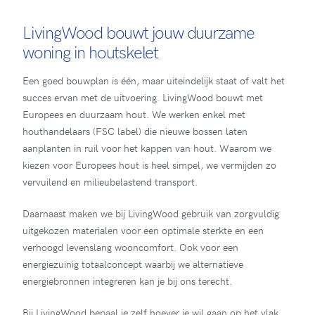
LivingWood bouwt jouw duurzame
woning in houtskelet
Een goed bouwplan is één, maar uiteindelijk staat of valt het
succes ervan met de uitvoering. LivingWood bouwt met
Europees en duurzaam hout. We werken enkel met
houthandelaars (FSC label) die nieuwe bossen laten
aanplanten in ruil voor het kappen van hout. Waarom we
kiezen voor Europees hout is heel simpel, we vermijden zo
vervuilend en milieubelastend transport.
Daarnaast maken we bij LivingWood gebruik van zorgvuldig
uitgekozen materialen voor een optimale sterkte en een
verhoogd levenslang wooncomfort. Ook voor een
energiezuinig totaalconcept waarbij we alternatieve
energiebronnen integreren kan je bij ons terecht.
Bij LivingWood bepaal je zelf hoever je wil gaan op het vlak