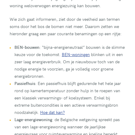
woning weloverwogen energiezuinig kan bouwen.
Wie zich gaat informeren, ziet door de veelheid aan termen
soms door het bos de bomen niet meer. Daarom zetten we
hieronder graag een paar courante benamingen op een rijtje:
BEN-bouwen
: “bijna-energieneutraal” bouwen is de slimme
keuze voor de toekomst.
BEN-woningen
blinken uit in een
zeer laag energieverbruik. Om je nieuwbouw toch van de
nodige energie te voorzien, ga je volledig voor groene
energiebronnen.
Passiefhuis
: Een passiefhuis blijft gedurende het hele jaar
rond op kamertemperatuur zonder hulp in te roepen van
een klassiek verwarmings- of koelsysteem. Enkel bij
extreme buitencondities is een actieve verwarmingsbron
noodzakelijk.
Hoe dat kan?
Lage-energiewoning
: de Belgische wetgeving spreekt pas
van een lage-energiewoning wanneer de jaarlijkse
energievraag voor ruimteverwarming en koeling beperkt