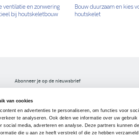
 ventilatie en zonwering
Bouw duurzaam en kies v
ieel bij houtskeletbouw
houtskelet
Abonneer je op de nieuwsbrief
Inschrijven
ik van cookies
ontent en advertenties te personaliseren, om functies voor soci
Jouw privacy is voor ons belangrijk. We gebruiken je e-
erkeer te analyseren. Ook delen we informatie over uw gebruik
mailadres enkel om onze nieuwsbrieven naar te sturen.
or social media, adverteren en analyse. Deze partners kunnen 
Je kan je op elk moment uitschrijven.Bekijk ons volledig
ormatie die u aan ze heeft verstrekt of die ze hebben verzameld
privacybeleid
.