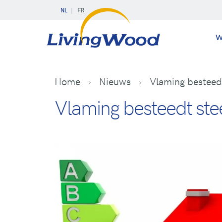
NL
FR
W
Home
Nieuws
Vlaming besteedt
Vlaming besteedt ste