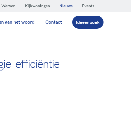
Werven
Kijkwoningen
Nieuws
Events
en aan het woord
Contact
Ideeënboek
e-efficiëntie