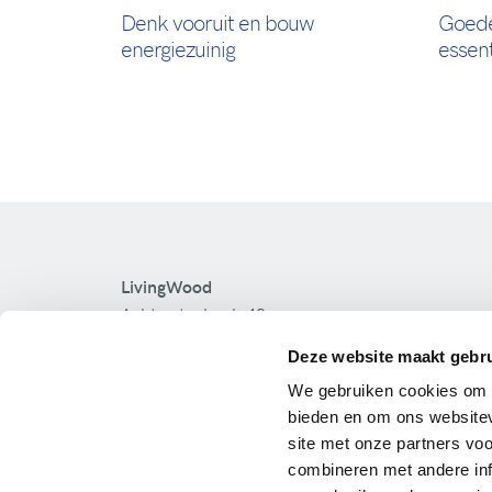
Denk vooruit en bouw
Goede
energiezuinig
essent
LivingWood
Achterstenhoek 42
2275 Lille
Deze website maakt gebru
Tel:
+ 32 475 52 40 45
We gebruiken cookies om c
Kijkwoning Temse
bieden en om ons websitev
Kijkwoning Sint-Niklaas
site met onze partners vo
Kijkwoning Keerbergen
combineren met andere inf